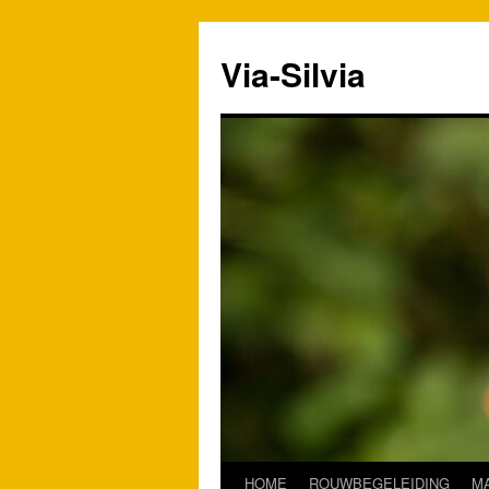
Ga
naar
Via-Silvia
de
inhoud
HOME
ROUWBEGELEIDING
M