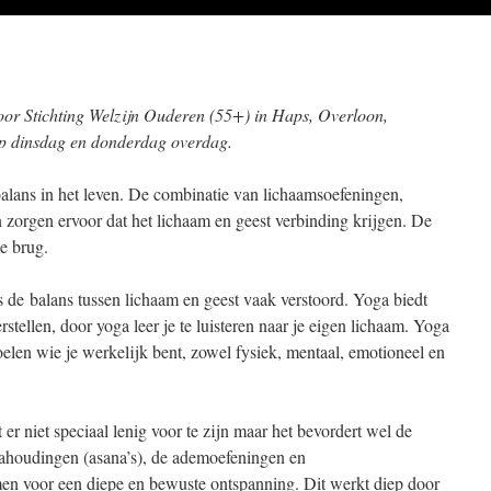
oor Stichting Welzijn Ouderen (55+) in Haps, Overloon,
p dinsdag en donderdag overdag.
 balans in het leven. De combinatie van lichaamsoefeningen,
 zorgen ervoor dat het lichaam en geest verbinding krijgen. De
ke brug.
 de balans tus­sen lichaam en geest vaak verstoord. Yoga biedt
stellen, door yoga leer je te luisteren naar je eigen li­chaam. Yoga
elen wie je werkelijk bent, zowel fysiek, mentaal, emotioneel en
ft er niet speciaal lenig voor te zijn maar het bevordert wel de
ahoudingen (asana’s), de ademoefeningen en
en voor een diepe en bewuste ontspanning. Dit werkt diep door